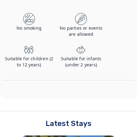
Contact us to let us know you're bringing your pet, and to get details about the additional fee.
No smoking
No parties or events
are allowed
Suitable for children (2
Suitable for infants
to 12 years)
(under 2 years)
Latest Stays